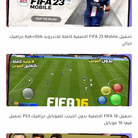
تحميل FIFA 23 Mobile الاصلية كاملة للاندرويد Apk+Obb جرافيك
خيالي
تحميل FIFA 16 الاصلية بدون انترنت للموبايل جرافيك PS3 تحميل
فيفا 16 موبايل