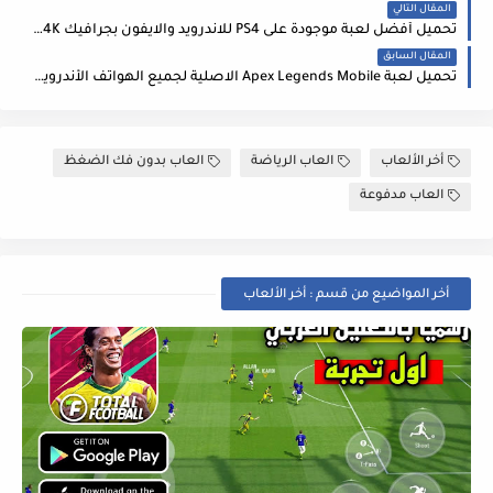
المقال التالي
تحميل أفضل لعبة موجودة على PS4 للاندرويد والايفون بجرافيك 4K بحجم 6MB فقط
المقال السابق
تحميل لعبة Apex Legends Mobile الاصلية لجميع الهواتف الأندرويد والأيفون Apk + Obb تحميل كامل
أخر الألعاب
العاب الرياضة
العاب بدون فك الضغظ
العاب مدفوعة
أخر المواضيع من قسم : أخر الألعاب