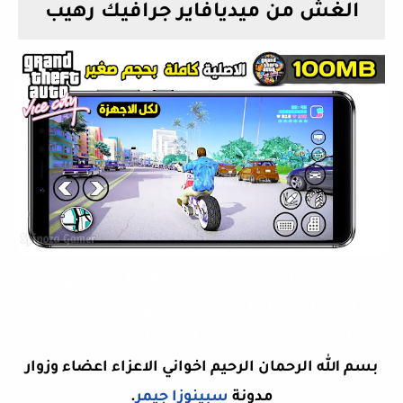
الغش من ميديافاير جرافيك رهيب
تحميل لعبة GTA Vice City للاندرويد
الاصلية كاملة لجميع هواتف بقائمه
الغش من ميديافاير جرافيك رهيب
بسم الله الرحمان الرحيم اخواني الاعزاء اعضاء وزوار
مدونة
سبينوزا جيمر
.