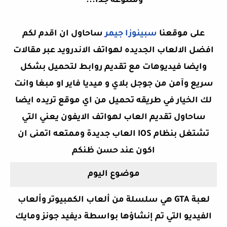
ومتنوعه جدا...
على موقعنا
سبينوزا جيمر
ساحاول ان اقدم لكم
افضل الالعاب الجديده لهواتف الاندرويد عبر مقالات
وايضا فيديوهات مع تقديم روابط لتحميل بشكل
سريع وآمن من جوجل بلاي و ميديا فاير او مبغا وانت
لك الخيار في طريقه تحميل من اي موقع تريده ايضا
ساحاول تقديم العاب لهواتف الايفون يعني التي
تشتغل بنظام IOS العاب جديدة وممتعه اتمنى ان
اكون
عند حسن ظنكم
موضوع اليوم
لعبة GTA هي سلسلة من ألعاب الكمبيوتر وألعاب
الفيديو التي تم إنشاؤها بواسطة ديفيد جونز ومايك