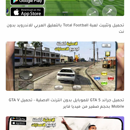
تحميل وتثبيت لعبة Total Football بالتعليق العربي للاندرويد بدون
نت
تحميل جراند GTA 5 للموبايل بدون انترنت الاصلية - تحميل GTA V
Mobile بحجم صغير من ميديا فاير