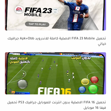
تحميل FIFA 23 Mobile الاصلية كاملة للاندرويد Apk+Obb جرافيك
خيالي
تحميل FIFA 16 الاصلية بدون انترنت للموبايل جرافيك PS3 تحميل
فيفا 16 موبايل