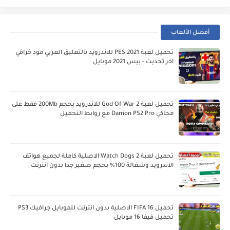
أفضل الألعاب
تحميل لعبة PES 2021 للاندرويد بالتعليق العربي مود خرافي
اخر تحديث - بيس 2021 موبايل
تحميل لعبة God Of War 2 للاندرويد بحجم 200Mb فقط على
محاكي Damon PS2 Pro مع روابط التحميل
تحميل لعبة Watch Dogs 2 الاصلية كاملة لجميع هواتف
الاندرويد وشغالة 100% بحجم صغير جدا بدون انترنت
تحميل FIFA 16 الاصلية بدون انترنت للموبايل جرافيك PS3
تحميل فيفا 16 موبايل