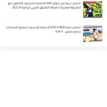
تحميل دريم ليج سوكر 2021 الاصلية للاندرويد والايفون مع
الطريقة الوحيدة لاضافة التعليق العربي خرافية DLS 21
تحميل لعبة GTA V 2022 الاصلية للاندرويد لجميع الاصدارات
بحجم صغير - GTA 5