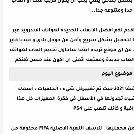
 بشكل جماعي يعني يجب ان يكون قريب منك او العاب
 جدا ومتنوعه جدا...
دم لكم افضل الالعاب الجديده لهواتف الاندرويد عبر
 لتحميل بشكل سريع وآمن من جوجل بلاي و ميديا فاير
ل من اي موقع تريده ايضا ساحاول تقديم العاب لهواتف
عند حسن ظنكم
موضوع اليوم
2021
حيث تم تغييركل شيء : الخلفيات ، أسماء
لأشياء تجدونها في الأسفل في فقرة المميزات كل هذا
فية و كأنك تلعب على PS4
حصلت على اعجاب العديد من محمليها . للاسف اللعبة الاصلية FIFA محذوفة من