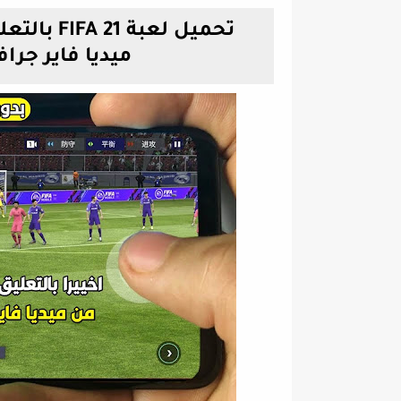
تحميل لعب
ميديا فاير جرافيك PS4 فيفا 021