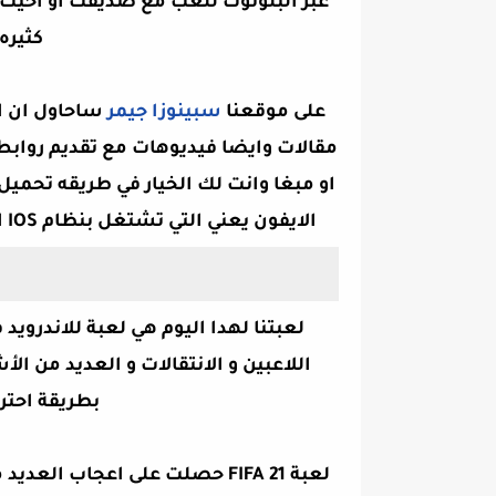
عبر البلوتوث للعب مع صديقك او اخيك
كثيره
على موقعنا
سبينوزا جيمر
ساحاول ان اق
مقالات وايضا فيديوهات مع تقديم روابط
او مبغا وانت لك الخيار في طريقه تحمي
الايفون يعني التي تشتغل بنظام IOS العاب جديدة وممتعه اتمنى ان اكون
لعبتنا لهدا اليوم هي لعبة للاندرويد فيفا 
اللاعبين و الانتقالات و العديد من ا
بطريقة احترا
لعبة
FIFA 21