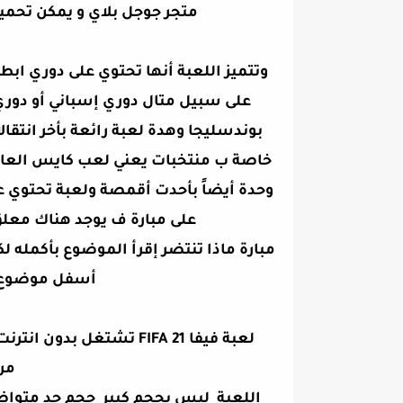
متجر جوجل بلاي و يمكن تحمي
وتتميز اللعبة أنها تحتوي على دوري ابط
على سبيل متال دوري إسباني أو دوري 
بوندسليجا وهدة لعبة رائعة بأخر انتقا
خاصة ب منتخبات يعني لعب كايس العالم 
وحدة أيضاً بأحدت أقمصة ولعبة تحتوي عل
على مبارة ف يوجد هناك معل
مبارة
ماذا
تنتضر
إقرأ
الموضوع بأكمله ل
أسفل موضوع و
لعبة
فيفا
FIFA 21
تشتغل بدون انترنت أ
مرش
اللعبة ليس بحجم كبير حجم جد متواضع