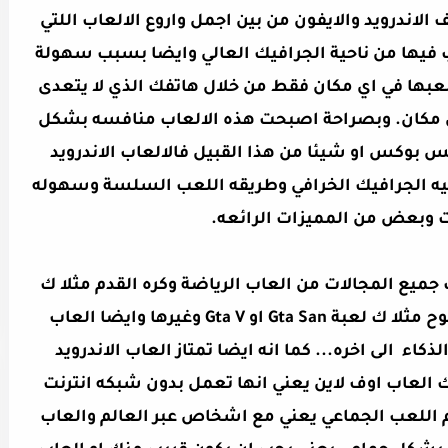
الاندرويد والايفون من بين اجمل واروع الالعاب اللتي
 فيها من ناحية الجرافيك العالي وايضا بسبب سهولة
لعبها في اي مكان فقط من خلال هاتفك الذي لا يتعدى
عك لاي مكان. وبصراحة اصبحت هذه الالعاب منافسه بشكل
 بوكس او شيئا من هذا القبيل فالالعاب الاندرويد
احيه الجرافيك الخرافي وطريقه اللعب السلسة وسهوله
ت وبعض من المميزات الرائعه.
 جميع المجالات من العاب الرياضة وكره القدم مثلا ك
لعبة فيفا و بيس والعاب العالم المفتوح مثلا ك لعبة Gta San او Gta V وغيرها وايضا العاب
كاء الى اخره... كما انه ايضا تمتاز العاب الاندرويد
 العاب اوف لاين يعني انها تعمل بدون شبكه انترنت
م اللعب الجماعي يعني مع اشخاص عبر العالم والعاب