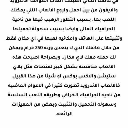
في عالمنا الحالي اصبحت ألعاب الهواتف الاندرويد
والايفون من بين اجمل واروع الالعاب اللتي يمكنك
اللعب بها. بسبب التطور الرهيب فيها من ناحية
الجرافيك العالي وايضا بسبب سهولة تحميلها
وتثبيتها على الهاتف
وامكانيه لعبها في اي مكان فقط
من خلال هاتفك الذي لا يتعدى وزنه 250 غرام ويمكن
لك حمله معك لاي مكان. وبصراحة اصبحت هذه
الالعاب منافسه بشكل كبير لمنصات مثل بلاي
ستيشن والاكس بوكس او شيئا من هذا القبيل
فالالعاب الاندرويد تطورت كثيرا في الاعوام الماضيه
من ناحيه الجرافيك الخرافي وطريقه اللعب السلسة
وسهوله التحميل والتثبيت وبعض من المميزات
الرائعه.