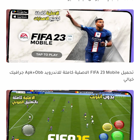
تحميل FIFA 23 Mobile الاصلية كاملة للاندرويد Apk+Obb جرافيك
خيالي