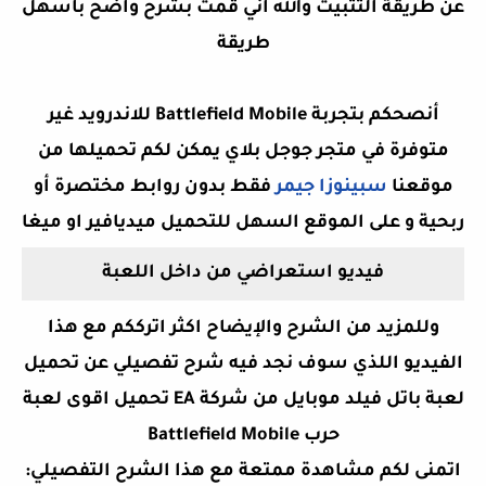
عن طريقة التثبيت والله اني قمت بشرح واضح باسهل
طريقة
أنصحكم بتجربة Battlefield Mobile للاندرويد غير
متوفرة في متجر جوجل بلاي يمكن لكم تحميلها من
موقعنا
سبينوزا جيمر
فقط بدون روابط مختصرة أو
ربحية و على الموقع السهل للتحميل ميديافير او ميغا
فيديو استعراضي من داخل اللعبة
وللمزيد من الشرح والإيضاح اكثر اترككم مع هذا
الفيديو اللذي سوف نجد فيه شرح تفصيلي عن
تحميل
لعبة باتل فيلد موبايل من شركة EA تحميل اقوى لعبة
حرب Battlefield Mobile
اتمنى لكم مشاهدة ممتعة مع هذا الشرح التفصيلي: