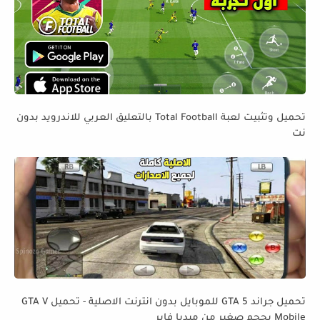
تحميل وتثبيت لعبة Total Football بالتعليق العربي للاندرويد بدون
نت
تحميل جراند GTA 5 للموبايل بدون انترنت الاصلية - تحميل GTA V
Mobile بحجم صغير من ميديا فاير