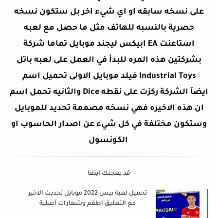
على نسخه سابقه او اي شيء اخر بل ستكون نسخه
حصرية بالنسبه للهاتف مثل ما حصل مع لعبه
ابيكس ليجند موبايل تماما شركة EA استاعنت
بشركتين هذه المره للبدأ في العمل على لعبه باتل
فيلد موبايل الاولى تحميل اسم Industrial Toys
والثانيه تحمل اسم Dice ايضآ الشركة ركزت على نقطه
ان هذه الاخيره فهي نسخه مصممة تحديد للموبايل
وستكون مختلفة في كل شيء عن اصدار الحاسوب او
الكونسول
قد يعجبك ايضا
تحميل لعبة بيس 2022 موبايل تحديث الاخير
مع التعليق اطقم وشعارات أصلية
eFootball PES 2022 Mobile