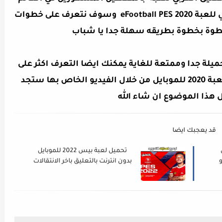
العربي رؤوف خليف والمعلق فهد العتيبي للعبة eFootball PES 2020 وسوف نتعرف على خطوات
خطوة بخطوة بطريقه سهلة جدا يا شباب
ي رائعة وجميلة جدا وممتعة للغاية يمكنك ايضا التعرف اكثر على
اللعبة ومشاهده التعليق العربي على لعبة 2020 للموبايل من خلال الفيديو الخاص بها ستجد
ل هذا الموضوع
ان شاء الله
قد يعجبك ايضا
يل
تحميل لعبة بيس 2022 للموبايل
بدون انترنت بالتعليق باخر الانتقالات
صدار - PES
والاطقم PES 2022 Mobile