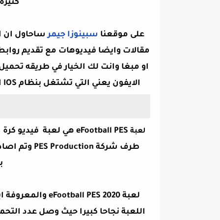
كثيره
على موقعنا
سبينوزا جيمر
ساحاول ان اق
مقالات وايضا فيديوهات مع تقديم روابط
او مبغا وانت لك الخيار في طريقه تحمي
الايفون يعني التي تشتغل بنظام IOS العاب جديدة وممتعه اتمنى ان اكون
eFootball PES
هي
لعبة
لعبة
ب