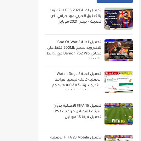
تحميل لعبة PES 2021 للاندرويد
بالتعليق العربي مود خرافي اخر
تحديث - بيس 2021 موبايل
تحميل لعبة God Of War 2
للاندرويد بحجم 200Mb فقط على
محاكي Damon PS2 Pro مع روابط
التحميل
تحميل لعبة Watch Dogs 2
الاصلية كاملة لجميع هواتف
الاندرويد وشغالة 100% بحجم
صغير جدا بدون انترنت
تحميل FIFA 16 الاصلية بدون
انترنت للموبايل جرافيك PS3
تحميل فيفا 16 موبايل
تحميل FIFA 23 Mobile الاصلية