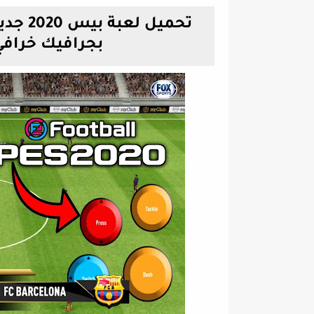
تحميل 
بجرافيك خرافي PES 2020 بالتعليق ع