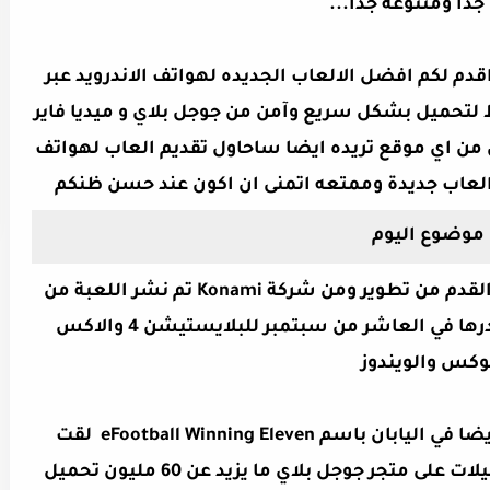
 جدا ومتنوعه جدا...
دم لكم افضل الالعاب الجديده لهواتف الاندرويد عبر
 لتحميل بشكل سريع وآمن من جوجل بلاي و ميديا فاير
ل من اي موقع تريده ايضا ساحاول تقديم العاب لهواتف
عند حسن ظنكم
موضوع اليوم
فيديو كرة القدم من تطوير ومن شركة Konami تم نشر اللعبة من
طرف شركة PES Production وتم اصادرها في العاشر من سبتمبر للبلايستيشن 4 والاكس
وكس والويندوز
لعبة eFootball PES 2020 والمعروفة ايضا في اليابان باسم eFootball Winning Eleven لقت
اللعبة نجاحا كبيرا حيث وصل عدد التحميلات على متجر جوجل بلاي ما يزيد عن 60 مليون تحميل