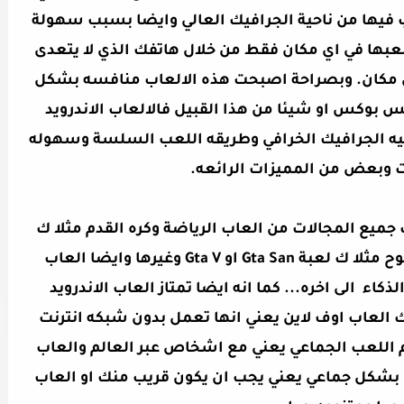
 فيها من ناحية الجرافيك العالي وايضا بسبب سهولة
لعبها في اي مكان فقط من خلال هاتفك الذي لا يتعدى
عك لاي مكان. وبصراحة اصبحت هذه الالعاب منافسه بشكل
 بوكس او شيئا من هذا القبيل فالالعاب الاندرويد
احيه الجرافيك الخرافي وطريقه اللعب السلسة وسهوله
ت وبعض من المميزات الرائعه.
 جميع المجالات من العاب الرياضة وكره القدم مثلا ك
لعبة فيفا و بيس والعاب العالم المفتوح مثلا ك لعبة Gta San او Gta V وغيرها وايضا العاب
كاء الى اخره... كما انه ايضا تمتاز العاب الاندرويد
 العاب اوف لاين يعني انها تعمل بدون شبكه انترنت
م اللعب الجماعي يعني مع اشخاص عبر العالم والعاب
 بشكل جماعي يعني يجب ان يكون قريب منك او العاب