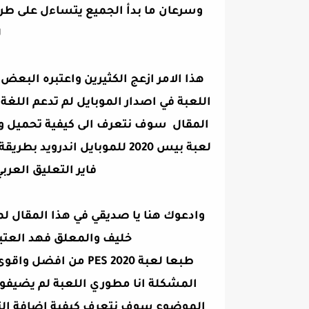
وسرعان ما بدأ الجميع يتساءل على طري
ل
هذا الامر ازعج الكثيرين واعتبره الب
اللعبة في اصدار الموبايل لم تدعم اللغ
المقال سوف نتعرف الى كيفية تحميل وت
لعبة بيس 2020 للموبايل اند
فاير التعليق العربي الجديد لل
وادعوك هنا يا صديقي في هذا المقال ل
خليف والمعلق فهد العتيبي للعبة بيس 20
طبعا لعبة PES 2020 م
الموضوع سوف نتعرف كيفية اضافة التع