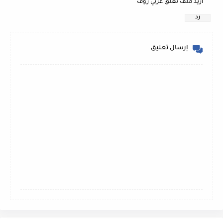
اريد ملف تعلق عربي رؤف
رد
إرسال تعليق