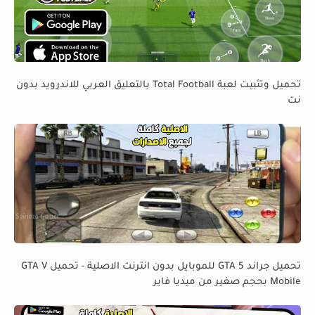
تحميل وتثبيت لعبة Total Football بالتعليق العربي للاندرويد بدون
نت
تحميل جراند GTA 5 للموبايل بدون انترنت الاصلية - تحميل GTA V
Mobile بحجم صغير من ميديا فاير