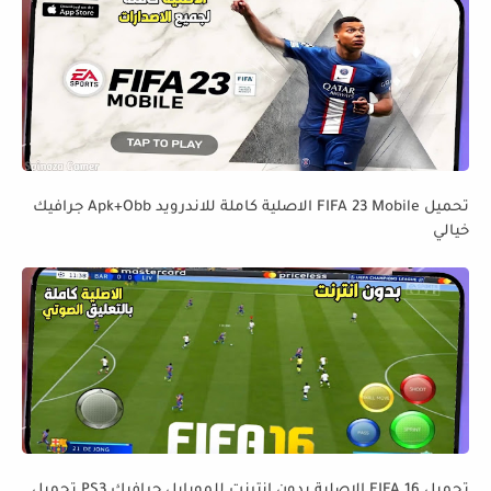
تحميل FIFA 23 Mobile الاصلية كاملة للاندرويد Apk+Obb جرافيك
خيالي
تحميل FIFA 16 الاصلية بدون انترنت للموبايل جرافيك PS3 تحميل