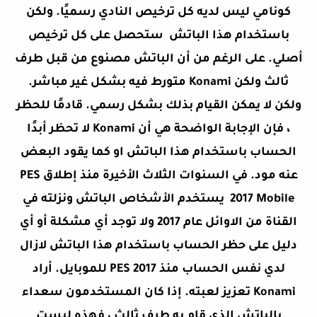
كونامي ليس لديه كل ترخيص النادي رسميًا. ولكن
باستخدام هذا الباتش ستحصل على كل ترخيص
أصلي. على الرغم من أن الباتش مصنوع من قبل طرف
ثالث ولكن Konami متورط فيه بشكل غير مباشر.
ولكن لا يمكن القيام بذلك بشكل رسمي. قادمًا للحظر
، فإن الإجابة الواضحة هي أن Konami لا تحظر أبدًا
الحساب باستخدام هذا الباتش او كما يقود البعض
عنه مود. في السنوات الثلاث الأخيرة منذ إطلاق PES
2017 Mobile يستخدم الأشخاص الباتش ونزلته في
القناة من الاوائل عام 2017 ولا توجد أي مشكلة أو أي
دليل على حظر الحساب باستخدام هذا الباتش لازال
لدي نفس الحساب منذ PES 2017 للموبايل. أراد
Konami تعزيز لعبته. إذا كان المستخدمون سعداء
بالباتش الذي قام به طرف ثالث ، فهذه ليست