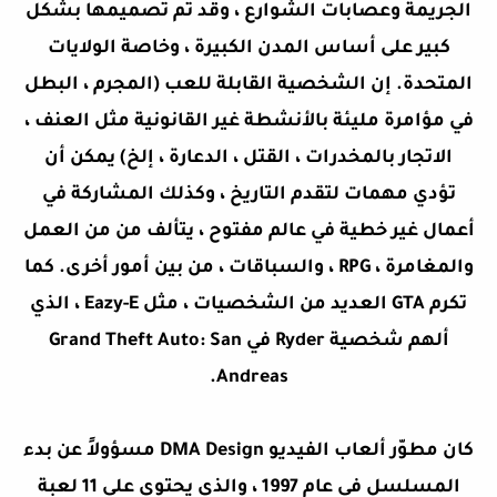
الجريمة وعصابات الشوارع ، وقد تم تصميمها بشكل
كبير على أساس المدن الكبيرة ، وخاصة الولايات
المتحدة. إن الشخصية القابلة للعب (المجرم ، البطل
في مؤامرة مليئة بالأنشطة غير القانونية مثل العنف ،
الاتجار بالمخدرات ، القتل ، الدعارة ، إلخ) يمكن أن
تؤدي مهمات لتقدم التاريخ ، وكذلك المشاركة في
أعمال غير خطية في عالم مفتوح ، يتألف من من العمل
والمغامرة ، RPG ، والسباقات ، من بين أمور أخرى. كما
تكرم GTA العديد من الشخصيات ، مثل Eazy-E ، الذي
ألهم شخصية Ryder في Grand Theft Auto: San
Andreas.
كان مطوّر ألعاب الفيديو DMA Design مسؤولاً عن بدء
المسلسل في عام 1997 ، والذي يحتوي على 11 لعبة