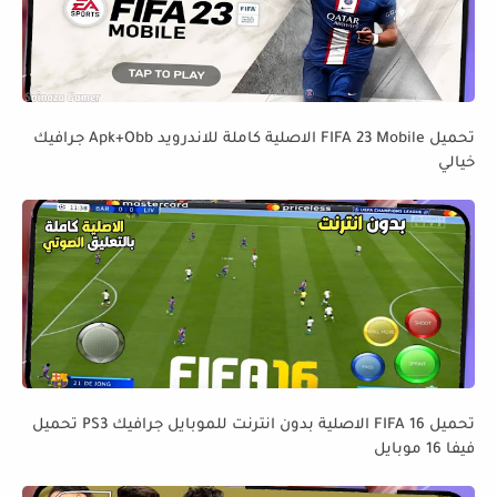
تحميل FIFA 23 Mobile الاصلية كاملة للاندرويد Apk+Obb جرافيك
خيالي
تحميل FIFA 16 الاصلية بدون انترنت للموبايل جرافيك PS3 تحميل
فيفا 16 موبايل