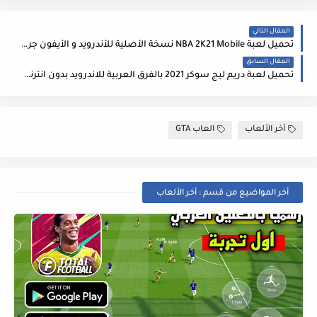
المقال التالي
تحميل لعبة NBA 2K21 Mobile نسخة الأصلية للأندرويد و الأيفون جرافيك عالي جدا
المقال السابق
تحميل لعبة دريم ليج سوكر 2021 بالفرق العربية للاندرويد بدون انترنت مع أموال غير محدودة - DLS 21
أخر الألعاب
العاب GTA
أخر المواضيع من قسم : أخر الألعاب