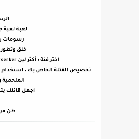
الرس
لعبة لعبة ج
رسومات رائعة " com
خلق وتطور 
اختر فئة : أكثر لين Berserker و Shadow Blade و Thief g Trickster
تخصيص القتلة الخاص بك ، استخدام ال
الملحمية و
اجعل قائلك يتطور مل OVICE
طن من 