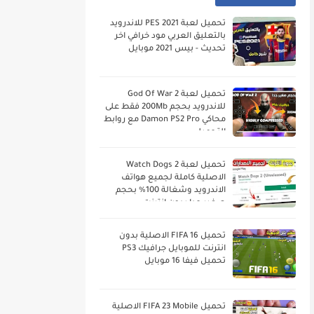
تحميل لعبة PES 2021 للاندرويد
بالتعليق العربي مود خرافي اخر
تحديث - بيس 2021 موبايل
تحميل لعبة God Of War 2
للاندرويد بحجم 200Mb فقط على
محاكي Damon PS2 Pro مع روابط
التحميل
تحميل لعبة Watch Dogs 2
الاصلية كاملة لجميع هواتف
الاندرويد وشغالة 100% بحجم
صغير جدا بدون انترنت
تحميل FIFA 16 الاصلية بدون
انترنت للموبايل جرافيك PS3
تحميل فيفا 16 موبايل
تحميل FIFA 23 Mobile الاصلية