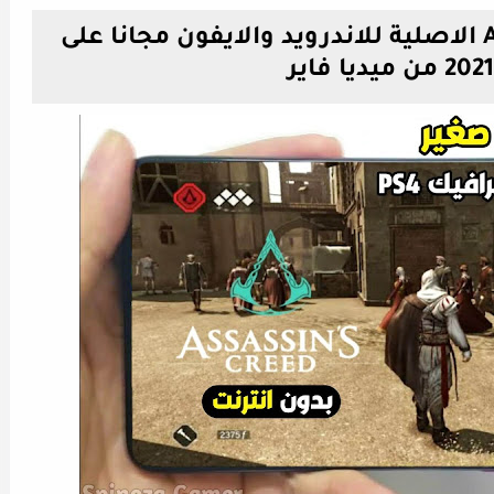
تحميل لعبة Assassins Creed الاصلية للاندرويد والايفون مجانا على