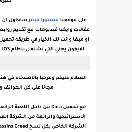
كثيره
على موقعنا
سبينوزا جيمر
ساحاول ان اق
مقالات وايضا فيديوهات مع تقديم روابط
او مبغا وانت لك الخيار في طريقه تحمي
الايفون يعني التي تشتغل بنظام IOS العاب جديدة وممتعه اتمنى ان اكون
مجانا على كل الهواتف والموبايلات 