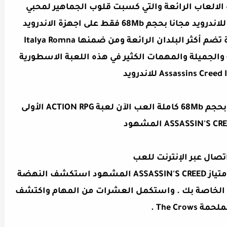
 الالعاب الرائعة والتي كسبت قلوب الجماهير لمحبي
الالعاب انها Assassins Creed Identity للاندرويد مجانا بحجم 68Mb فقط على اجهزة الاندرويد
واللعبة للعالم المفتوح وبخريطة كبيرة تضم أكثر البلدان الرائعة ومن ضمنها Italya Romna
 والجميلة والمهمات الكثير في هذه اللعبة الاسطورية
واو Assassins Creed Identity للاندرويد بحجم 68Mb كاملة العب الآن لعبة ACTION RPG الأولى
تصال عبر الإنترنت للعب
العب الآن لعبة ACTION RPG الأولى من امتياز ASSASSIN'S CREED المشهود استكشف النهضة
الإيطالية من خلال عيون OWN ASSASSIN الخاصة بك . واستكمل العشرات من المهام واكتشف
ة The Crows .