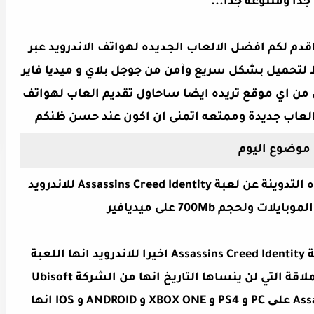
 جدا ومتنوعه جدا...
دم لكم افضل الالعاب الجديده لهواتف الاندرويد عبر
 لتحميل بشكل سريع وآمن من جوجل بلاي و ميديا فاير
ل من اي موقع تريده ايضا ساحاول تقديم العاب لهواتف
عند حسن ظنكم
موضوع اليوم
السلام عليكم ومرحبا بالاصدقاء في هذه التدوينة عن لعبة Assassins Creed Identity للاندرويد
ولحجم 700Mb على ميديافير
مع تحميل Data من داخل اللعبة الرائعة Assassins Creed Identity اخيرا للاندرويد انها اللعبة
الاستراتيجية والرائعة من الشركة العملاقة التي لن ينساها التاريخ انها من الشركة Ubisoft
الشركة الخاص بكل نسخ Assassins Creed علی PC و PS4 و XBOX ONE و ANDROID و IOS انها