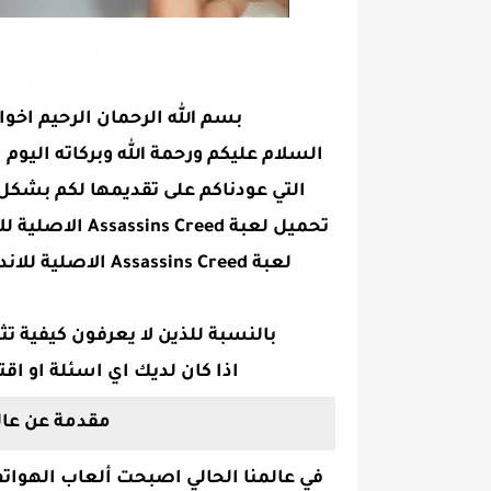
تحم
2021 من ميديا 
بسم الله الرحمان الرحيم اخوا
السلام عليكم ورحمة الله وبركاته الي
التي عودناكم على تقديمها لكم بش
تحميل لعبة Assassins Creed الاصلية للاندرويد والايفون مجانا وبالتحديد او بمعنى ادق،
لعبة Assassins Creed الاصلية للاندرويد والايفون مجانا على هاتفك 2021 من ميديا فاير
بالنسبة للذين لا يعرفون كيفية ت
اذا كان لديك اي اسئلة او اقت
مقدمة عن عال
في عالمنا الحالي اصبحت ألعاب الهواتف 