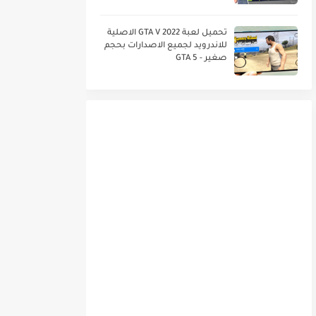
العربي خرافية DLS 21
تحميل لعبة GTA V 2022 الاصلية
للاندرويد لجميع الاصدارات بحجم
صغير - GTA 5