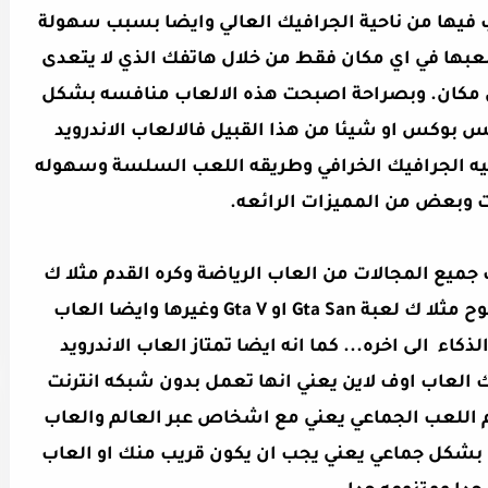
 فيها من ناحية الجرافيك العالي وايضا بسبب سهولة
لعبها في اي مكان فقط من خلال هاتفك الذي لا يتعدى
عك لاي مكان. وبصراحة اصبحت هذه الالعاب منافسه بشكل
 بوكس او شيئا من هذا القبيل فالالعاب الاندرويد
احيه الجرافيك الخرافي وطريقه اللعب السلسة وسهوله
ت وبعض من المميزات الرائعه.
 جميع المجالات من العاب الرياضة وكره القدم مثلا ك
لعبة فيفا و بيس والعاب العالم المفتوح مثلا ك لعبة Gta San او Gta V وغيرها وايضا العاب
كاء الى اخره... كما انه ايضا تمتاز العاب الاندرويد
 العاب اوف لاين يعني انها تعمل بدون شبكه انترنت
م اللعب الجماعي يعني مع اشخاص عبر العالم والعاب
 بشكل جماعي يعني يجب ان يكون قريب منك او العاب