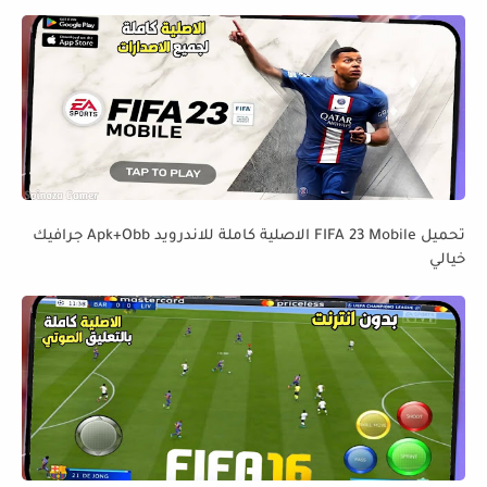
تحميل FIFA 23 Mobile الاصلية كاملة للاندرويد Apk+Obb جرافيك
خيالي