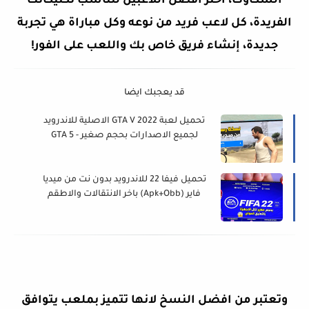
السكاوت، اختر أفضل اللاعبين لتناسب تكتيكاتك
الفريدة، كل لاعب فريد من نوعه وكل مباراة هي تجربة
جديدة، إنشاء فريق خاص بك واللعب على الفور!
قد يعجبك ايضا
تحميل لعبة GTA V 2022 الاصلية للاندرويد
لجميع الاصدارات بحجم صغير - GTA 5
تحميل فيفا 22 للاندرويد بدون نت من ميديا
فاير (Apk+Obb) باخر الانتقالات والاطقم
خرافية 2022
وتعتبر من افضل النسخ لانها تتميز بملعب يتوافق