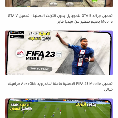
تحميل جراند GTA 5 للموبايل بدون انترنت الاصلية - تحميل GTA V
Mobile بحجم صغير من ميديا فاير
تحميل FIFA 23 Mobile الاصلية كاملة للاندرويد Apk+Obb جرافيك
خيالي