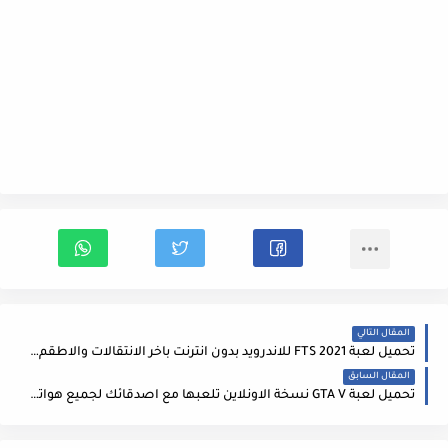
المقال التالي
تحميل لعبة FTS 2021 للاندرويد بدون انترنت باخر الانتقالات والاطقم FTS 21 جرافيك خرافي
المقال السابق
تحميل لعبة GTA V نسخة الاونلاين تلعبها مع اصدقائك لجميع هواتف الاندرويد من ميديا فاير | GTA V Android Online