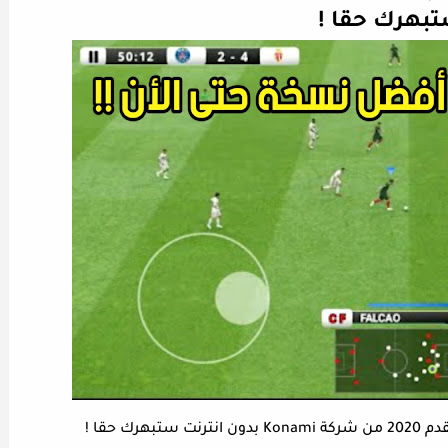
بهرك حقا !
ك حقا !