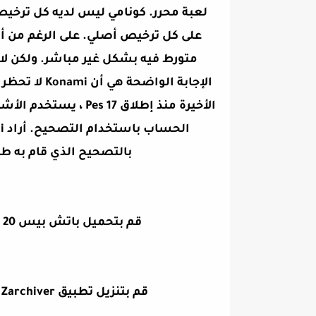
لعبة محرر. كونامي ليس لديه كل ترخي
متورط فيه بشكل غير مباشر. ولكن لا 
الإجابة الوا
الأخيرة منذ إطلاق 17
بالتصحيح الذي قام به طرف
قم بتحميل باتش بيس 20 موبايل من رابط ستجده اسفل
قم بتنزيل تطبيق Zarchiver من رابط ااذي ستجده في اسفل الموضوع