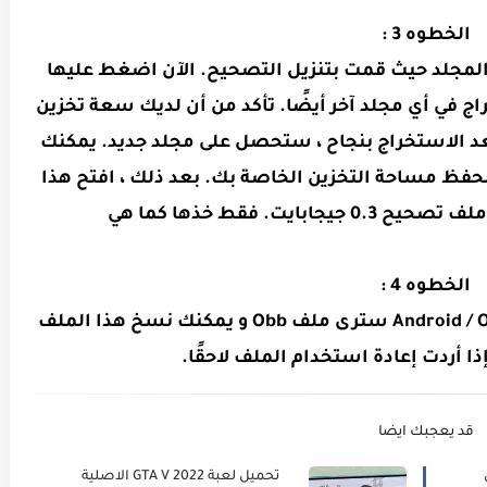
الخطوه 3 :
Z وانتقل إلى هذا المجلد حيث قمت بتنزيل التصحيح. الآن اضغط عليها
ج في أي مجلد آخر أيضًا. تأكد من أن لديك سعة تخزين
خراج. بعد الاستخراج بنجاح ، ستحصل على مجلد جديد. يمكنك
فظ مساحة التخزين الخاصة بك. بعد ذلك ، افتح هذا
يت. فقط خذها كما هي
الخطوه 4 :
في الذاكرة الداخلية ، انتقل إلى مجلد Android / Obb سترى ملف Obb و يمكنك نسخ هذا الملف
إذا أردت إعادة استخدام الملف لاحقًا.
قد يعجبك ايضا
ق
تحميل لعبة GTA V 2022 الاصلية