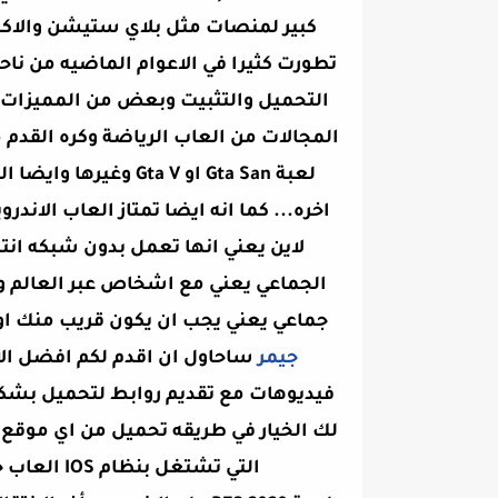
كبير لمنصات مثل بلاي ستيشن والاكس
تطورت كثيرا في الاعوام الماضيه من ن
التحميل والتثبيت وبعض من المميزات ا
المجالات من العاب الرياضة وكره القدم م
لعبة Gta San او ta V
اخره... كما انه ايضا تمتاز العاب الان
لاين يعني انها تعمل بدون شبكه انت
الجماعي يعني مع اشخاص عبر العالم و
جماعي يعني يجب ان يكون قريب منك او ا
جيمر
ساحاول ان اقدم لكم افضل الال
فيديوهات مع تقديم روابط لتحميل بشكل 
لك الخيار في طريقه تحميل من اي موقع 
التي تشتغل بنظام IOS العاب جديدة وممتعه اتمنى ان اكون عند حسن ظنكم