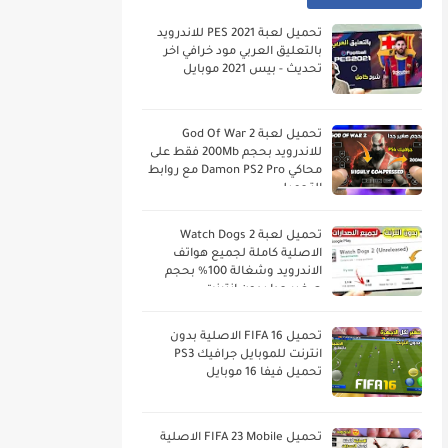
تحميل لعبة PES 2021 للاندرويد
بالتعليق العربي مود خرافي اخر
تحديث - بيس 2021 موبايل
تحميل لعبة God Of War 2
للاندرويد بحجم 200Mb فقط على
محاكي Damon PS2 Pro مع روابط
التحميل
تحميل لعبة Watch Dogs 2
الاصلية كاملة لجميع هواتف
الاندرويد وشغالة 100% بحجم
صغير جدا بدون انترنت
تحميل FIFA 16 الاصلية بدون
انترنت للموبايل جرافيك PS3
تحميل فيفا 16 موبايل
تحميل FIFA 23 Mobile الاصلية