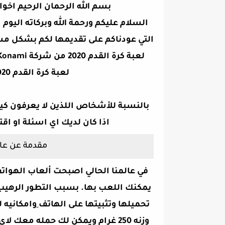
بسم الله الرحمان الرحيم اخوا
السلام عليكم ورحمة الله وبركاته الي
التي عودناكم على تقديمها لكم بشكل 
لعبة كرة القدم 2020 من شركة Konami وبالتحديد او بمعنى ادق،
لعبة كرة القدم 2020 من شركة Konami بدون انترنت
بالنسبة للأشخاص اللذين لا يعرفون كيف
اذا كان لديك اي اسئلة او اقت
مقدمة عن عال
في عالمنا الحالي اصبحت ألعاب الهواتف 
يمكنك اللعب بها. بسبب التطور الرهيب
تحميلها وتثبيتها على الهاتف
وامكانيه 
وزنه 250 غرام ويمكن لك حمله م