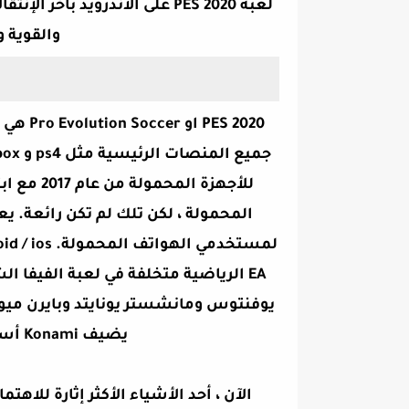
والقوية و
يوفنتوس ومانشستر يونايتد وبايرن ميو
يضيف Konami أساطير جديدة كل أسبوع إلى لعبته.