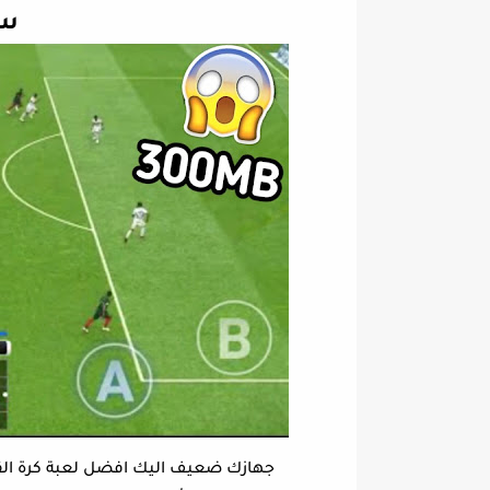
ست
جهازك ضعيف اليك افضل لعبة كرة القدم 2020 من شركة Konami بدون انترنت ستبهر