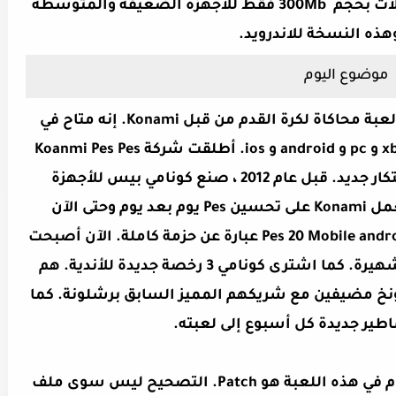
لعبة PES 2020 على الاندرويد بأخر الإنتقالات بحجم 300Mb فقط للاجهزة الضعيفة والمتوسطة
هذه النسخة للاندرويد.
موضوع اليوم
PES 2020 او Pro Evolution Soccer هي لعبة محاكاة لكرة القدم من قبل Konami. إنه متاح في
جميع المنصات الرئيسية مثل ps4 و xbox و pc و android و ios. أطلقت شركة Koanmi Pes Pes
للأجهزة المحمولة من عام 2017 مع ابتكار جديد. قبل عام 2012 ، صنع كونامي بيس للأجهزة
المحمولة ، لكن تلك لم تكن رائعة. يعمل Konami على تحسين Pes يوم بعد يوم وحتى الآن
لمستخدمي الهواتف المحمولة. Pes 20 Mobile android / ios عبارة عن حزمة كاملة. الآن أصبحت
EA الرياضية متخلفة في لعبة الفيفا الشهيرة. كما اشترى كونامي 3 رخصة جديدة للأندية. هم
نخ مضيفين مع شريكهم المميز السابق برشلونة. كما
الآن ، أحد الأشياء الأكثر إثارة للاهتمام في هذه اللعبة هو Patch. التصحيح ليس سوى ملف