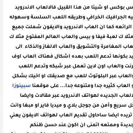
 بوكس او شيئا من هذا القبيل فالالعاب الاندرويد
احيه الجرافيك الخرافي وطريقه اللعب السلسة وسهوله
لرائعه كما ان العاب الاندرويد والايفون شملت جميع
ثلا ك لعبة فيفا و بيس والعاب العالم المفتوح مثلا ك
G وغيرها وايضا العاب المغامرة والتشويق والعاب الالغاز والذكاء الى
درويد بكونها تدعم اللعب بعده اشكال فهناك العاب اوف
رنت والعاب اون لاين تعمل عبر شبكه وتدعم اللعب
العاب عبر البلوتوث للعب مع صديقك او اخيك بشكل
لعاب كثيره جدا ومتنوعه جدا... على موقعنا
سبينوزا
عاب الجديده لهواتف الاندرويد عبر مقالات وايضا
سريع وآمن من جوجل بلاي و ميديا فاير او مبغا وانت
تريده ايضا ساحاول تقديم العاب لهواتف الايفون يعني