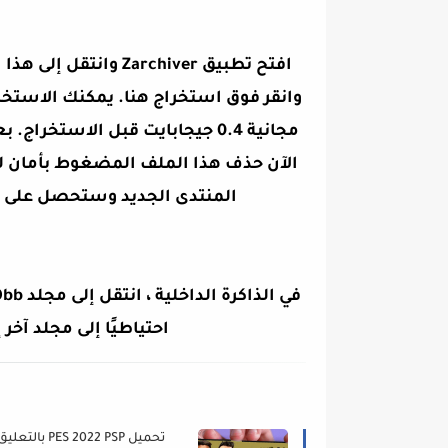
افتح تطبيق archiver
وانقر فوق استخراج هنا. يمكنك الاستخرا
مجانية 0.4 جيجابايت قبل الاست
الآن حذف هذا الملف المضغوط بأمان لح
المنتدى الجديد وستحصل على ملف تصحيح 0.3 جيجابا
احتياطيًا إلى مجلد آخر 
تحميل PES 2022 PSP بالتعلي