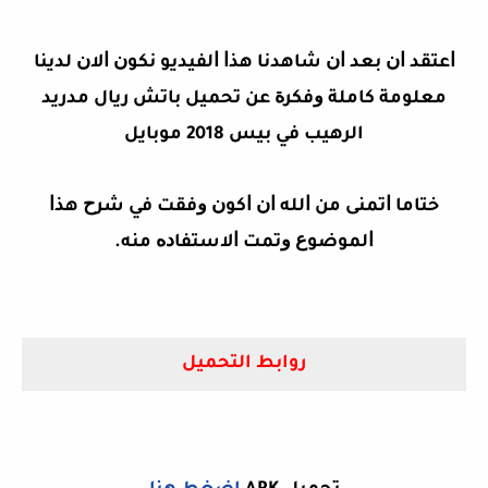
ﺍﻋﺘﻘﺪ ﺍﻥ ﺑﻌﺪ ﺍﻥ ﺷﺎﻫﺪﻧﺎ ﻫﺬﺍ ﺍﻟﻔﻴﺪﻳﻮ ﻧﻜﻮﻥ ﺍﻻﻥ ﻟﺪﻳﻨﺎ
ﻣﻌﻠﻮﻣﺔ ﻛﺎﻣﻠﺔ ﻭﻓﻜﺮﺓ ﻋﻦ
تحميل باتش ريال مدريد
الرهيب في بيس 2018 موبايل
ﺧﺘﺎﻣﺎ ﺍﺗﻤﻨﻰ ﻣﻦ ﺍﻟﻠﻪ ﺍﻥ ﺍﻛﻮﻥ ﻭﻓﻘﺖ ﻓﻲ ﺷﺮﺡ ﻫﺬﺍ
ﺍﻟﻤﻮﺿﻮﻉ ﻭﺗﻤﺖ ﺍﻻﺳﺘﻔﺎﺩﻩ ﻣﻨﻪ.
روابط التحميل