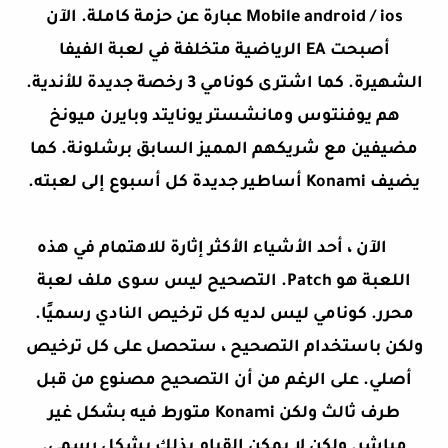
Mobile android / ios عبارة عن حزمة كاملة. الآن
أصبحت EA الرياضية متخلفة في لعبة الفيفا
الشهيرة. كما اشترى كونامي 3 رخصة جديدة للأندية.
هم يوفنتوس ومانشستر يونايتد وبايرن ميونخ
مضيفين مع شريكهم المميز السابق برشلونة. كما
يضيف Konami أساطير جديدة كل أسبوع إلى لعبته.
الآن ، أحد الأشياء الأكثر إثارة للاهتمام في هذه
اللعبة هو Patch. التصحيح ليس سوى ملف لعبة
محرر. كونامي ليس لديه كل ترخيص النادي رسميًا.
ولكن باستخدام التصحيح ، ستحصل على كل ترخيص
أصلي. على الرغم من أن التصحيح مصنوع من قبل
طرف ثالث ولكن Konami متورط فيه بشكل غير
مباشر. ولكن لا يمكن القيام بذلك بشكل رسمي.