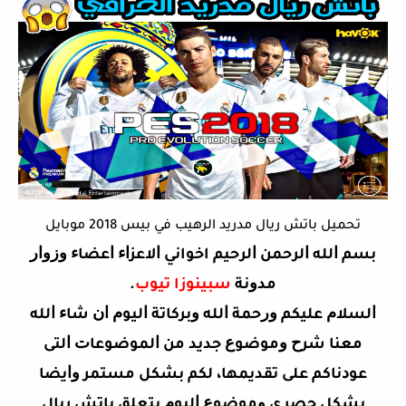
تحميل باتش ريال مدريد الرهيب في بيس 2018 موبايل
ﺑﺴﻢ ﺍﻟﻠﻪ ﺍﻟﺮﺣﻤﻦ ﺍﻟﺮﺣﻴﻢ اخواني ﺍﻻﻋﺰﺍﺀ ﺍﻋﻀﺎﺀ ﻭﺯﻭﺍﺭ
ﻣﺪﻭﻧﺔ
سبينوزا تيوب
.
ﺍﻟﺴﻼﻡ ﻋﻠﻴﻜﻢ ﻭﺭﺣﻤﺔ ﺍﻟﻠﻪ ﻭﺑﺮﻛﺎﺗﺔ ﺍﻟﻴﻮﻡ ﺍﻥ ﺷﺎﺀ ﺍﻟﻠﻪ
ﻣﻌﻨﺎ ﺷﺮﺡ ﻭﻣﻮﺿﻮﻉ ﺟﺪﻳﺪ ﻣﻦ ﺍﻟﻤﻮﺿﻮﻋﺎﺕ ﺍﻟﺘﻰ
ﻋﻮﺩﻧﺎﻛﻢ ﻋﻠﻰ ﺗﻘﺪﻳﻤﻬﺎ، ﻟﻜﻢ ﺑﺸﻜﻞ ﻣﺴﺘﻤﺮ ﻭﺍﻳﻀﺎ
ﺑﺸﻜﻞ ﺣﺼﺮي ﻭﻣﻮﺿﻮﻉ ﺍﻟﻴﻮﻡ ﻳﺘﻌﻠﻖ باتش ريال