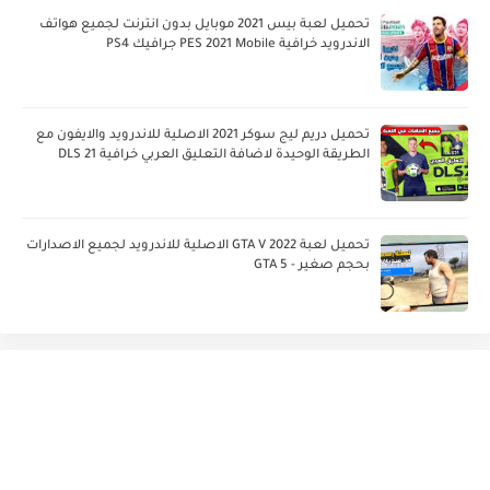
تحميل لعبة بيس 2021 موبايل بدون انترنت لجميع هواتف
الاندرويد خرافية PES 2021 Mobile جرافيك PS4
تحميل دريم ليج سوكر 2021 الاصلية للاندرويد والايفون مع
الطريقة الوحيدة لاضافة التعليق العربي خرافية DLS 21
تحميل لعبة GTA V 2022 الاصلية للاندرويد لجميع الاصدارات
بحجم صغير - GTA 5