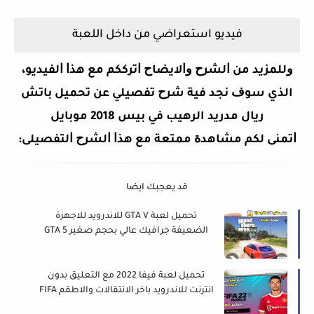
فيديو استعراضي من داخل اللعبة
ﻭﻟﻠﻤﺰﻳﺪ ﻣﻦ ﺍﻟﺸﺮﺡ ﻭﺍﻻﻳﻀﺎﺡ ﺍﺗﺮﻛﻜﻢ ﻣﻊ ﻫﺬﺍ ﺍﻟﻔﻴﺪﻳﻮ،
الذي ﺳﻮﻑ ﻧﺠﺪ ﻓﻴﺔ ﺷﺮﺡ تفصيلي ﻋﻦ
تحميل باتش
ريال مدريد الرهيب في بيس 2018 موبايل
ﺍﺗﻤﻨﻰ ﻟﻜﻢ ﻣﺸﺎﻫﺪﺓ ﻣﻤﺘﻌﺔ ﻣﻊ ﻫﺬﺍ ﺍﻟﺸﺮﺡ ﺍﻟﺘﻔﺼﻴﻠﻰ:
قد يعجبك ايضا
تحميل لعبة GTA V للاندرويد للاجهزة
الضعيفة جرافيك عالي بحجم صغير GTA 5
للاندرويد
تحميل لعبة فيفا 2022 مع التعليق بدون
انترنت للاندرويد باخر الانتقالات والاطقم FIFA
2022 Mobile