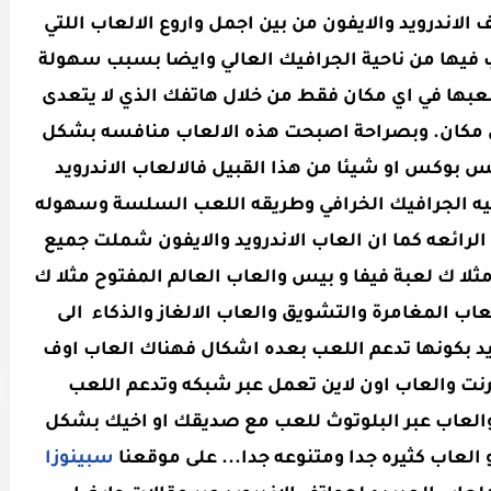
الاندرويد والايفون من بين اجمل واروع الالعاب اللتي
 فيها من ناحية الجرافيك العالي وايضا بسبب سهولة
لعبها في اي مكان فقط من خلال هاتفك الذي لا يتعدى
عك لاي مكان. وبصراحة اصبحت هذه الالعاب منافسه بشكل
 بوكس او شيئا من هذا القبيل فالالعاب الاندرويد
احيه الجرافيك الخرافي وطريقه اللعب السلسة وسهوله
لرائعه كما ان العاب الاندرويد والايفون شملت جميع
ثلا ك لعبة فيفا و بيس والعاب العالم المفتوح مثلا ك
G وغيرها وايضا العاب المغامرة والتشويق والعاب الالغاز والذكاء الى
درويد بكونها تدعم اللعب بعده اشكال فهناك العاب اوف
رنت والعاب اون لاين تعمل عبر شبكه وتدعم اللعب
العاب عبر البلوتوث للعب مع صديقك او اخيك بشكل
لعاب كثيره جدا ومتنوعه جدا... على موقعنا
سبينوزا