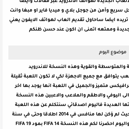
عاب الجديده لهواتف الاندرويد عبر مقالات وايضا
سريع وآمن من جوجل بلاي و ميديا فاير او مبغا وانت
تريده ايضا ساحاول تقديم العاب لهواتف الايفون يعني
موضوع اليوم
ب يتوافق مع جميع الاجهزة لكي لا تكون اللعبة ثقيلة
افيكس متميز والجميل في اللعبة انها يوجد بها اخر
 الى اليوفي والاطقم والملاعب والاعبين هذه النسخة
ها العديدة فاليوم اصدقائي سنتكلم عن هذه اللعبة
كونها افضل لعبة كانت في سنة 2014 حيث لم ؤكن لها منافس في 2014 اطلاقا وحتى في سنة
2015 الى حين تم ادراج لعبة DLS و FTS واليوم احضرنا لكم هذه النسخة FIFA 14 بمود FIFA 19