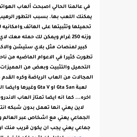
في عالمنا الحالي اصبحت ألعاب الهواتف 
يمكنك اللعب بها. بسبب التطور الرهيب
تحميلها وتثبيتها على الهاتف
وامكانيه 
وزنه 250 غرام ويمكن لك حمله م
كبير لمنصات مثل بلاي ستيشن والاكس
تطورت كثيرا في الاعوام الماضيه من ن
التحميل والتثبيت وبعض من المميزات ا
المجالات من العاب الرياضة وكره القدم م
لعبة Gta San او ta V
اخره... كما انه ايضا تمتاز العاب الان
لاين يعني انها تعمل بدون شبكه انت
الجماعي يعني مع اشخاص عبر العالم و
جماعي يعني يجب ان يكون قريب منك او ا