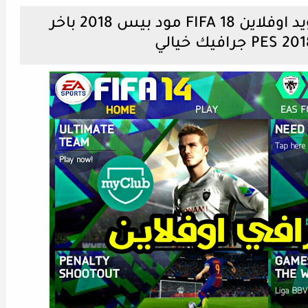
تحميل لعبة فيفا 18 للاندرويد اوفلاين FIFA 18 مود بيس 2018 باخر