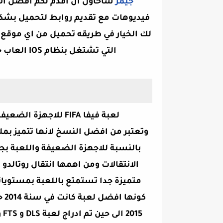
جيمر
ساحاول ان اقدم لكم افضل الال
فيديوهات مع تقديم روابط لتحميل بشكل 
لك الخيار في طريقه تحميل من اي موقع 
التي تشتغل بنظام IOS العاب جديدة وممتعه اتمنى ان اكون عند حسن ظنكم
لعبة فيفا FIFA للاجهزة الضعيفة والمتوسطة والقوية وهذه النسخة للاندرويد
وتعتبر من افضل النسخ لانها تتميز بملع
بالنسبة للاجهزة الضعيفة واللعبة بجر
الانتقالات ومن اهمها انتقال روتالدو
متميزة جدا تستمتع باللعبة بمستويات