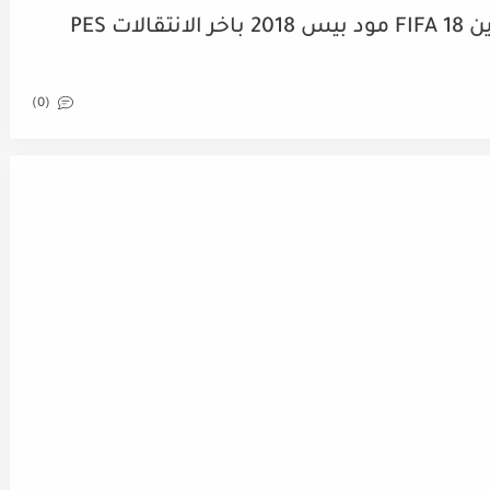
تحميل لعبة فيفا 18 للاندرويد اوفلاين FIFA 18 مود بيس 2018 باخر الانتقالات PES
(0)