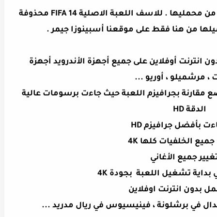
لعبة FIFA 20 حصلت على اعجاب العديد من محمليها . للاسف اللعبة الاصلية FIFA 14 محذوفة
يلها من هنا فقط على موقعنا أ
سبينوزا جيمر
.
FIFA 14 MO تشتغل بدون انترنت أوفلاين على جميع أجهزة الأندرويد أجهزة
 ، مرشميلو ، أوريو ...
 مقارنة بجرافيزم اللعبة حيث جاءت برسومات عالية
الدقة HD
ءت بأفضل جرافيزم HD
ميع الخلفيات كلها 4K
غيير جميع الأغاني
 بداية تشغيل اللعبة بجودة 4K
مل بدون انترنت اوفلاين
دال في برشلونة ، فينيسيوس في ريال مدريد ...