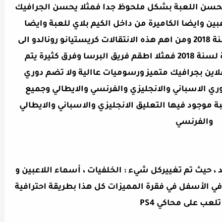
 يحسن اللعبة بشكل ملحوظ جدا فمثلا يحسن الجرافيك
عبين وايضا الكاميرة من داخل الكيم بلاي للعبة وايضا
المميز انه يضم اخر الانتقالات لهذه السنة 2018 ومن اهم هذه الانتقالات كريستيانو رونالدو الى
فريق يوفينتوس وايضا الاطقم الاخيرة لسنة 2018 فمثلا اطقم فريق البرسا وفرق كثيرة يتم
فلاين بجرافيك متميز ورسوميات عاالية ولا تضم دوري
وري الاسباني والانجليزي والفرنسي والايطالي وجميع
ة موجود فيها التعليق الانجليزي والاسباني والايطالي
والفرنسي
 الأصلية للاندرويد ، حيث تم تغييركل شيء : الخلفيات ، أسماء اللاعبين و
 في الأسفل في فقرة المميزات كل هذا بطريقة احترافية
لعب على محاكي PS4