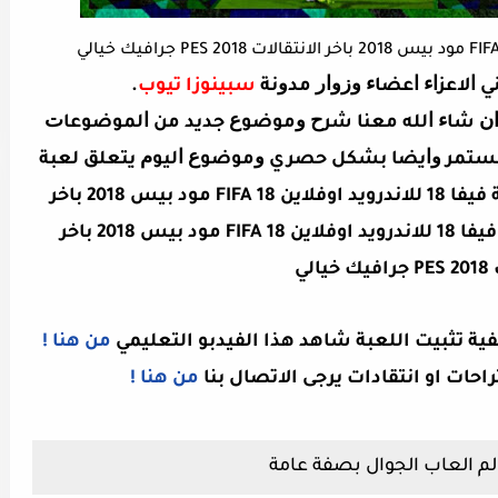
ني ﺍﻻﻋﺰﺍﺀ ﺍﻋﻀﺎﺀ ﻭﺯﻭﺍﺭ ﻣﺪﻭﻧﺔ
سبينوزا تيوب
.
ﻡ ﺍﻥ ﺷﺎﺀ ﺍﻟﻠﻪ ﻣﻌﻨﺎ ﺷﺮﺡ ﻭﻣﻮﺿﻮﻉ ﺟﺪﻳﺪ ﻣﻦ ﺍﻟﻤﻮﺿﻮﻋﺎﺕ
 ﻣﺴﺘﻤﺮ ﻭﺍﻳﻀﺎ ﺑﺸﻜﻞ ﺣﺼﺮي ﻭﻣﻮﺿﻮﻉ ﺍﻟﻴﻮﻡ ﻳﺘﻌﻠﻖ لعبة
فيفا 18 للاندرويد ﻭﺑﺎﻟﺘﺤﺪﻳﺪ تحميل لعبة فيفا 18 للاندرويد اوفلاين FIFA 18 مود بيس 2018 باخر
تحميل لعبة فيفا 18 للاندرويد اوفلاين FIFA 18 مود بيس 2018 باخر
الي
ية تثبيت اللعبة شاهد هذا الفيدبو التعليمي
من هنا !
راحات او انتقادات يرجى الاتصال بنا
من هنا !
م العاب الجوال بصفة عامة