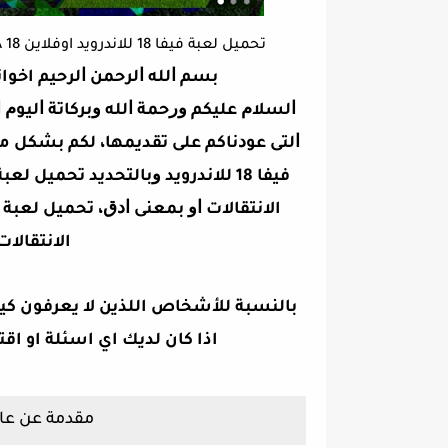
تحميل لعبة فيفا 18 للاندرويد اوفلاين FIFA 18 مود بيس 2018 باخر الانتقالات PES 2018 جرافيك خيالي
ﺑﺴﻢ ﺍﻟﻠﻪ ﺍﻟﺮﺣﻤﻦ ﺍﻟﺮﺣﻴﻢ اخوا
ﺍﻟﺴﻼﻡ ﻋﻠﻴﻜﻢ ﻭﺭﺣﻤﺔ ﺍﻟﻠﻪ ﻭﺑﺮﻛﺎﺗﺔ ﺍﻟﻴﻮ
ﺍﻟﺘﻰ ﻋﻮﺩﻧﺎﻛﻢ ﻋﻠﻰ ﺗﻘﺪﻳﻤﻬﺎ، ﻟﻜﻢ ﺑﺸﻜﻞ
الانتقالات ﺍﻭ ﺑﻤﻌﻨﻰ ﺍﺩﻕ،
الانتقالات PES 2018 جرافيك خي
بالنسبة للأشخاص اللذين لا يعرفون كيف
اذا كان لديك اي اسئلة او اقت
مقدمة عن عال