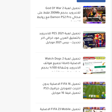
تحميل لعبة God Of War 2
للاندرويد بحجم 200Mb فقط على
محاكي Damon PS2 Pro مع روابط
التحميل
تحميل لعبة PES 2021 للاندرويد
بالتعليق العربي مود خرافي اخر
تحديث - بيس 2021 موبايل
تحميل لعبة Watch Dogs 2
الاصلية كاملة لجميع هواتف
الاندرويد وشغالة 100% بحجم
صغير جدا بدون انترنت
تحميل FIFA 16 الاصلية بدون
انترنت للموبايل جرافيك PS3
تحميل فيفا 16 موبايل
تحميل FIFA 23 Mobile الاصلية