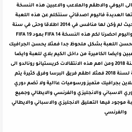
 الى اليوفي والاطقم والملاعب والاعبين هذه النسخة
ها العديدة فاليوم اصدقائي سنتكلم عن هذه اللعبة
كونها افضل لعبة كانت في سنة 2014 حيث لم ؤكن لها منافس في 2014 اطلاقا وحتى في سنة
2015 الى حين تم ادراج لعبة DLS و FTS واليوم احضرنا لكم هذه النسخة FIFA 14 بمود FIFA 19
 يحسن اللعبة بشكل ملحوظ جدا فمثلا يحسن الجرافيك
عبين وايضا الكاميرة من داخل الكيم بلاي للعبة وايضا
المميز انه يضم اخر الانتقالات لهذه السنة 2018 ومن اهم هذه الانتقالات كريستيانو رونالدو الى
فريق يوفينتوس وايضا الاطقم الاخيرة لسنة 2018 فمثلا اطقم فريق البرسا وفرق كثيرة يتم
فلاين بجرافيك متميز ورسوميات عاالية ولا تضم دوري
وري الاسباني والانجليزي والفرنسي والايطالي وجميع
ة موجود فيها التعليق الانجليزي والاسباني والايطالي
والفرنسي