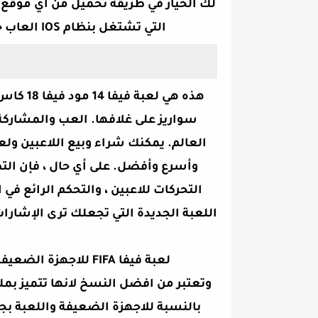
لك الخيار في طريقه تحميل من اي موقع 
التي تشتغل بنظام IOS العاب جديدة وممتعه اتمنى ان اكون عند حسن ظنكم
سواريز على غلافها. العب والمشارك
وأسرع وأفضل. على أي حال ، فإن الت
التحركات للاعبين ، والتحكم الرائع ف
اللعبة الجديدة التي تجعلك ترى الإشار
لعبة فيفا FIFA للاجهزة الضعيفة والمتوسطة والقوية وهذه النسخة للاندرويد
وتعتبر من افضل النسخ لانها تتميز بملع
بالنسبة للاجهزة الضعيفة واللعبة بجر