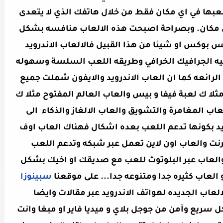
لعبها في اي مكان فقط من خلال هاتفك الذي لا يتعدى
عك لاي مكان. وبصراحة اصبحت هذه الالعاب منافسه بشكل
 بوكس او شيئا من هذا القبيل فالالعاب الاندرويد
احيه الجرافيك الخرافي وطريقه اللعب السلسة وسهوله
لرائعه كما ان العاب الاندرويد والايفون شملت جميع
ثلا ك لعبة فيفا و بيس والعاب العالم المفتوح مثلا ك
G وغيرها وايضا العاب المغامرة والتشويق والعاب الالغاز والذكاء الى
درويد بكونها تدعم اللعب بعده اشكال فهناك العاب اوف
رنت والعاب اون لاين تعمل عبر شبكه وتدعم اللعب
العاب عبر البلوتوث للعب مع صديقك او اخيك بشكل
لعاب كثيره جدا ومتنوعه جدا... على موقعنا
سبينوزا
عاب الجديده لهواتف الاندرويد عبر مقالات وايضا
سريع وآمن من جوجل بلاي و ميديا فاير او مبغا وانت