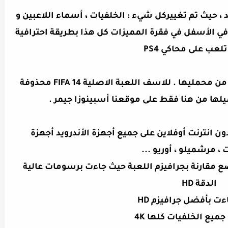
 الأصلية للاندرويد ، حيث تم تغييركل شيء : الخلفيات ، أسماء اللاعبين و
 في الأسفل في فقرة المميزات كل هذا بطريقة احترافية
لعب على محاكي PS4
لعبة FIFA 20 حصلت على اعجاب العديد من محمليها . للاسف اللعبة الاصلية FIFA 14 محذوفة
يلها من هنا فقط على موقعنا أ
سبينوزا جيمر
.
FIFA 14 MO تشتغل بدون انترنت أوفلاين على جميع أجهزة الأندرويد أجهزة
 ، مرشميلو ، أوريو ...
 مقارنة بجرافيزم اللعبة حيث جاءت برسومات عالية
الدقة HD
ءت بأفضل جرافيزم HD
ميع الخلفيات كلها 4K