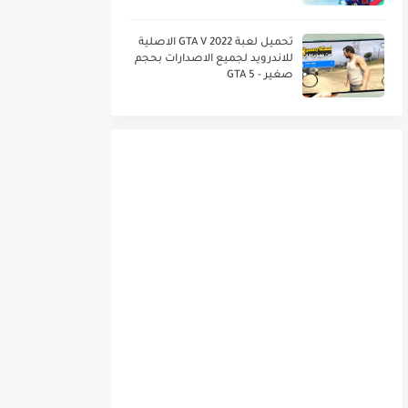
جرافيك PS4
تحميل لعبة GTA V 2022 الاصلية
للاندرويد لجميع الاصدارات بحجم
صغير - GTA 5