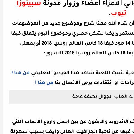
اني ﺍﻻﻋﺰﺍﺀ ﺍﻋﻀﺎﺀ ﻭﺯﻭﺍﺭ ﻣﺪﻭﻧﺔ
سبينوزا
تيوب
.
ﻡ ﺍﻥ ﺷﺎﺀ ﺍﻟﻠﻪ ﻣﻌﻨﺎ ﺷﺮﺡ ﻭﻣﻮﺿﻮﻉ ﺟﺪﻳﺪ ﻣﻦ ﺍﻟﻤﻮﺿﻮﻋﺎﺕ
 ﻣﺴﺘﻤﺮ ﻭﺍﻳﻀﺎ ﺑﺸﻜﻞ ﺣﺼﺮي ﻭﻣﻮﺿﻮﻉ ﺍﻟﻴﻮﻡ ﻳﺘﻌﻠﻖ فيفا
14 مود فيفا 18 ﻭﺑﺎﻟﺘﺤﺪﻳﺪ تحميل فيفا 14 مود فيفا 18 كاس العالم روسيا 2018 ﺍﻭ ﺑﻤﻌﻨﻰ
ية تثبيت اللعبة شاهد هذا الفيدبو التعليمي
من هنا !
راحات او انتقادات يرجى الاتصال بنا
من هنا !
م العاب الجوال بصفة عامة
الاندرويد والايفون من بين اجمل واروع الالعاب اللتي
 فيها من ناحية الجرافيك العالي وايضا بسبب سهولة