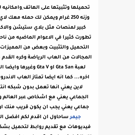
تحميلها وتثبيتها على الهاتف
وامكانيه 
وزنه 250 غرام ويمكن لك حمله م
كبير لمنصات مثل بلاي ستيشن والاكس
تطورت كثيرا في الاعوام الماضيه من ن
التحميل والتثبيت وبعض من المميزات ا
المجالات من العاب الرياضة وكره القدم م
لعبة Gta San او ta V
اخره... كما انه ايضا تمتاز العاب الان
لاين يعني انها تعمل بدون شبكه انت
الجماعي يعني مع اشخاص عبر العالم و
جماعي يعني يجب ان يكون قريب منك او ا
جيمر
ساحاول ان اقدم لكم افضل الال
فيديوهات مع تقديم روابط لتحميل بشكل 