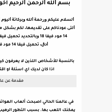
ﺑﺴﻢ ﺍﻟﻠﻪ ﺍﻟﺮﺣﻤﻦ ﺍﻟﺮﺣﻴﻢ اخو
ﺍﻟﺴﻼﻡ ﻋﻠﻴﻜﻢ ﻭﺭﺣﻤﺔ ﺍﻟﻠﻪ ﻭﺑﺮﻛﺎﺗﺔ ﺍﻟﻴﻮ
ﺍﻟﺘﻰ ﻋﻮﺩﻧﺎﻛﻢ ﻋﻠﻰ ﺗﻘﺪﻳﻤﻬﺎ، ﻟﻜﻢ ﺑﺸﻜﻞ
ﺍﺩﻕ، تحميل فيفا 14 مود فيفا 18 كاس العالم روسيا 2018 للاندرويد
بالنسبة للأشخاص اللذين لا يعرفون كيف
اذا كان لديك اي اسئلة او اقت
مقدمة عن عال
في عالمنا الحالي اصبحت ألعاب الهواتف 
يمكنك اللعب بها. بسبب التطور الرهيب