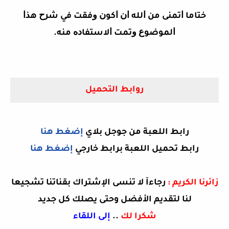
ﺧﺘﺎﻣﺎ ﺍﺗﻤﻨﻰ ﻣﻦ ﺍﻟﻠﻪ ﺍﻥ ﺍﻛﻮﻥ ﻭﻓﻘﺖ ﻓﻲ ﺷﺮﺡ ﻫﺬﺍ
ﺍﻟﻤﻮﺿﻮﻉ ﻭﺗﻤﺖ ﺍﻻﺳﺘﻔﺎﺩﻩ ﻣﻨﻪ.
روابط التحميل
رابط اللعبة من جوجل بلاي
إضغط هنا
رابط تحميل اللعبة برابط خارجي
إضغط هنا
زائرنا الكريم :
رجاءآ لا تنسى الإشتراك بقناتنا تشجيعا
لنا لتقديم الأفضل وحتى يصلك كل جديد
شكرا لك
..
إلى اللقاء