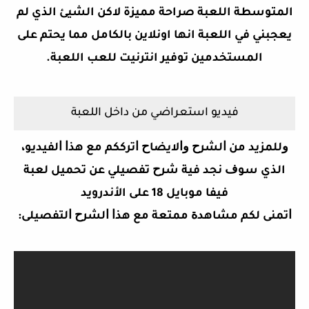
المتوسطة اللعبة صراحة مميزة لاكن الشيئ الذي لم
يعجبني في اللعبة انها اونلاين بالكامل مما يحتم على
المستخدمين توفير انترنيت للعب اللعبة.
فيديو استعراضي من داخل اللعبة
ﻭﻟﻠﻤﺰﻳﺪ ﻣﻦ ﺍﻟﺸﺮﺡ ﻭﺍﻻﻳﻀﺎﺡ ﺍﺗﺮﻛﻜﻢ ﻣﻊ ﻫﺬﺍ ﺍﻟﻔﻴﺪﻳﻮ،
الذي ﺳﻮﻑ ﻧﺠﺪ ﻓﻴﺔ ﺷﺮﺡ تفصيلي ﻋﻦ
تحميل لعبة
فيفا موبايل 18 على الأندرويد
ﺍﺗﻤﻨﻰ ﻟﻜﻢ ﻣﺸﺎﻫﺪﺓ ﻣﻤﺘﻌﺔ ﻣﻊ ﻫﺬﺍ ﺍﻟﺸﺮﺡ ﺍﻟﺘﻔﺼﻴﻠﻰ: