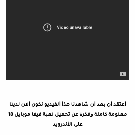
ﺍﻋﺘﻘﺪ ﺍﻥ ﺑﻌﺪ ﺍﻥ ﺷﺎﻫﺪﻧﺎ ﻫﺬﺍ ﺍﻟﻔﻴﺪﻳﻮ ﻧﻜﻮﻥ ﺍﻻﻥ ﻟﺪﻳﻨﺎ
ﻣﻌﻠﻮﻣﺔ ﻛﺎﻣﻠﺔ ﻭﻓﻜﺮﺓ ﻋﻦ
تحميل لعبة فيفا موبايل 18
على الأندرويد