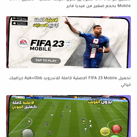
Mobile بحجم صغير من ميديا فاير
تحميل FIFA 23 Mobile الاصلية كاملة للاندرويد Apk+Obb جرافيك
خيالي