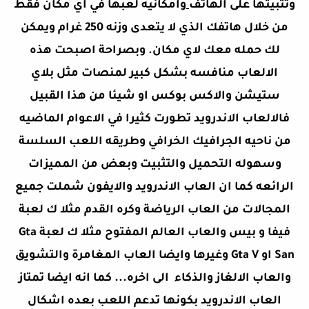
وتثبيتها على الهاتف
وامكانيه لعبها في اي مكان فقط
من خلال هاتفك الذي لا يتعدى وزنه 250 غرام ويمكن
لك حمله معك لاي مكان. وبصراحة اصبحت هذه
الالعاب منافسه بشكل كبير لمنصات مثل بلاي
ستيشن والاكس بوكس او شيئا من هذا القبيل
فالالعاب الاندرويد تطورت كثيرا في الاعوام الماضيه
من ناحيه الجرافيك الخرافي وطريقه اللعب السلسة
وسهوله التحميل والتثبيت وبعض من المميزات
الرائعه كما ان العاب الاندرويد والايفون شملت جميع
المجالات من العاب الرياضة وكره القدم مثلا ك لعبة
فيفا و بيس والعاب العالم المفتوح مثلا ك لعبة Gta
San او Gta V وغيرها وايضا العاب المغامرة والتشويق
والعاب الالغاز والذكاء الى اخره... كما انه ايضا تمتاز
العاب الاندرويد بكونها تدعم اللعب بعده اشكال