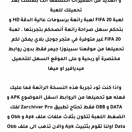
و العديد من المميزات اكتشفها أنت بنفسك بعد
تحميلك للعبة
لعبة FIFA 20 لعبة رائعة برسومات عالية الدقة HD و
بتحكم سهل صراحة رائعة أنصحكم بتجربتها . لعبة
FIFA 20 غير متوفرة في متجر جوجل بلاي يمكن لكم
تحميلها من موقعنا سبينوزا جيمر فقط بدون روابط
مختصرة أو ربحية و على الموقع السهل للتحميل
ميديافير او ميغا
واذا كنت تود تجربة هذه النسخة الرائعة فما عليك
فعله هو تحميلها من الروابط اسفل الموضوع APK و
DATA و OBB فقط تحتاج تطبيق Zarchiver Pro لفك
الضغط اللعبة تتكون بثلاث ملفات ملف Apk و Obb و
Data اولنا تقوم بثتبيث Apk والان تذهب الى ملف Obb