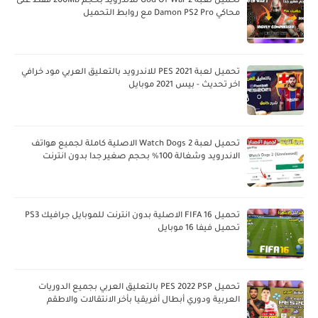
تحميل لعبة God Of War 2 للاندرويد بحجم 200Mb فقط على
محاكي Damon PS2 Pro مع روابط التحميل
تحميل لعبة PES 2021 للاندرويد بالتعليق العربي مود خرافي
اخر تحديث - بيس 2021 موبايل
تحميل لعبة Watch Dogs 2 الاصلية كاملة لجميع هواتف
الاندرويد وشغالة 100% بحجم صغير جدا بدون انترنت
تحميل FIFA 16 الاصلية بدون انترنت للموبايل جرافيك PS3
تحميل فيفا 16 موبايل
تحميل PES 2022 PSP بالتعليق العربي بجميع الدوريات
العربية ودوري أبطال أفريقيا بأخر الانتقالات والاطقم