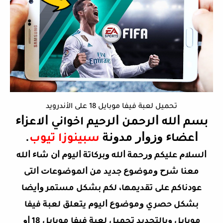
تحميل لعبة فيفا موبايل 18 على الأندرويد
ﺑﺴﻢ ﺍﻟﻠﻪ ﺍﻟﺮﺣﻤﻦ ﺍﻟﺮﺣﻴﻢ اخواني ﺍﻻﻋﺰﺍﺀ
ﺍﻋﻀﺎﺀ ﻭﺯﻭﺍﺭ ﻣﺪﻭﻧﺔ
سبينوزا تيوب
.
ﺍﻟﺴﻼﻡ ﻋﻠﻴﻜﻢ ﻭﺭﺣﻤﺔ ﺍﻟﻠﻪ ﻭﺑﺮﻛﺎﺗﺔ ﺍﻟﻴﻮﻡ ﺍﻥ ﺷﺎﺀ ﺍﻟﻠﻪ
ﻣﻌﻨﺎ ﺷﺮﺡ ﻭﻣﻮﺿﻮﻉ ﺟﺪﻳﺪ ﻣﻦ ﺍﻟﻤﻮﺿﻮﻋﺎﺕ ﺍﻟﺘﻰ
ﻋﻮﺩﻧﺎﻛﻢ ﻋﻠﻰ ﺗﻘﺪﻳﻤﻬﺎ، ﻟﻜﻢ ﺑﺸﻜﻞ ﻣﺴﺘﻤﺮ ﻭﺍﻳﻀﺎ
ﺑﺸﻜﻞ ﺣﺼﺮي ﻭﻣﻮﺿﻮﻉ ﺍﻟﻴﻮﻡ ﻳﺘﻌﻠﻖ لعبة فيفا
موبايل ﻭﺑﺎﻟﺘﺤﺪﻳﺪ تحميل لعبة فيفا موبايل 18 ﺍﻭ