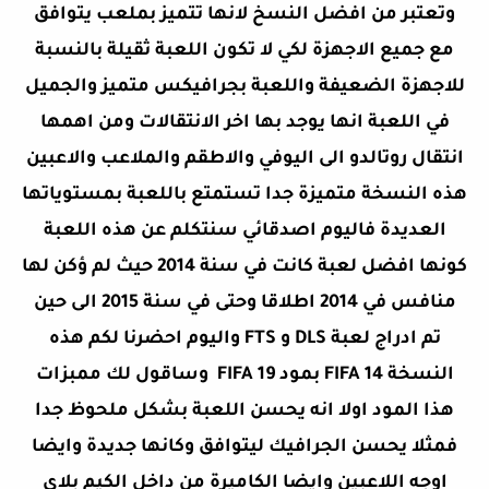
وتعتبر من افضل النسخ لانها تتميز بملعب يتوافق
مع جميع الاجهزة لكي لا تكون اللعبة ثقيلة بالنسبة
للاجهزة الضعيفة واللعبة بجرافيكس متميز والجميل
في اللعبة انها يوجد بها اخر الانتقالات ومن اهمها
انتقال روتالدو الى اليوفي والاطقم والملاعب والاعبين
هذه النسخة متميزة جدا تستمتع باللعبة بمستوياتها
العديدة فاليوم اصدقائي سنتكلم عن هذه اللعبة
كونها افضل لعبة كانت في سنة 2014 حيث لم ؤكن لها
منافس في 2014 اطلاقا وحتى في سنة 2015 الى حين
تم ادراج لعبة DLS و FTS واليوم احضرنا لكم هذه
النسخة FIFA 14 بمود FIFA 19 وساقول لك ممبزات
هذا المود اولا انه يحسن اللعبة بشكل ملحوظ جدا
فمثلا يحسن الجرافيك ليتوافق وكانها جديدة وايضا
اوجه اللاعبين وايضا الكاميرة من داخل الكيم بلاي