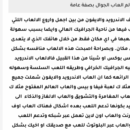
م العاب الجوال بصفة عامة
الاندرويد والايفون من بين اجمل واروع الالعاب اللتي
 فيها من ناحية الجرافيك العالي وايضا بسبب سهولة
لعبها في اي مكان فقط من خلال هاتفك الذي لا يتعدى
عك لاي مكان. وبصراحة اصبحت هذه الالعاب منافسه بشكل
 بوكس او شيئا من هذا القبيل فالالعاب الاندرويد
احيه الجرافيك الخرافي وطريقه اللعب السلسة وسهوله
لرائعه كما ان العاب الاندرويد والايفون شملت جميع
ثلا ك لعبة فيفا و بيس والعاب العالم المفتوح مثلا ك
G وغيرها وايضا العاب المغامرة والتشويق والعاب الالغاز والذكاء الى
درويد بكونها تدعم اللعب بعده اشكال فهناك العاب اوف
رنت والعاب اون لاين تعمل عبر شبكه وتدعم اللعب
العاب عبر البلوتوث للعب مع صديقك او اخيك بشكل