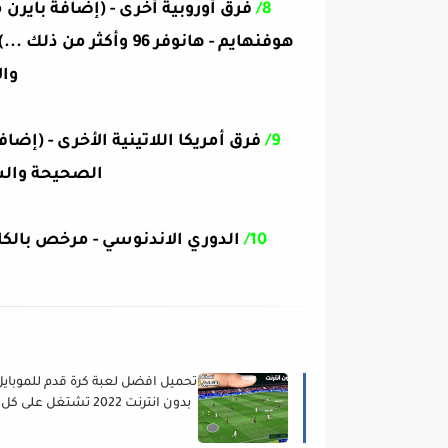
8/
هوفنهايم - هانوفر 96 
وال
9/
فرق أمريكا اللاتينية الأخرى - (إضا
الصحيحة والش
10/
الدوري الاندنوسي - مرخص بالك
تحميل افضل لعبة كرة قدم للموبايل
بدون انترنت 2022 تشتغل على كل
الاجهزة للاندرويد خرافية