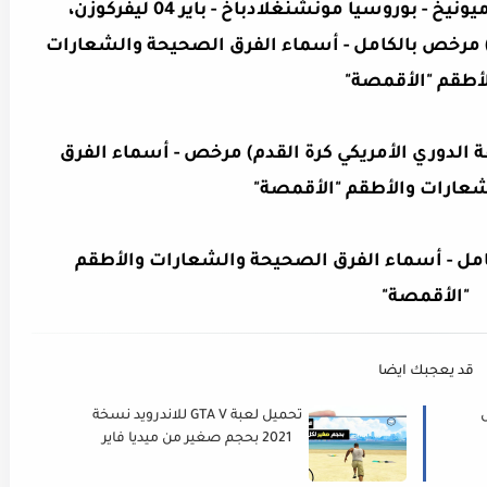
فرق أوروبية أخرى - (إضافة بايرن ميونيخ - بوروسيا مونشنغلادباخ - باير 04 ليفركوزن،
وأكثر من ذلك ...) مرخص بالكامل - أسماء الفرق الصحيحة والشعارات
أطقم "الأقمصة"
فة الدوري الأمريكي كرة القدم) مرخص - أسماء الفرق
عارات والأطقم "الأقمصة"
امل - أسماء الفرق الصحيحة والشعارات والأطقم
"الأقمصة"
قد يعجبك ايضا
تحميل لعبة GTA V للاندرويد نسخة
2021 بحجم صغير من ميديا فاير
جرافيك عالي GTA 5 Mobile