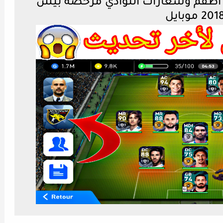
 أطقم وشعارات النوادي مرخصة بيس
201 موبايل