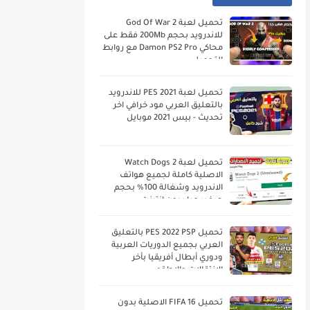
تحميل لعبة God Of War 2
للاندرويد بحجم 200Mb فقط على
محاكي Damon PS2 Pro مع روابط
التحميل
تحميل لعبة PES 2021 للاندرويد
بالتعليق العربي مود خرافي اخر
تحديث - بيس 2021 موبايل
تحميل لعبة Watch Dogs 2
الاصلية كاملة لجميع هواتف
الاندرويد وشغالة 100% بحجم
صغير جدا بدون انترنت
تحميل PES 2022 PSP بالتعليق
العربي بجميع الدوريات العربية
ودوري أبطال أفريقيا بأخر
الانتقالات والاطقم
تحميل FIFA 16 الاصلية بدون